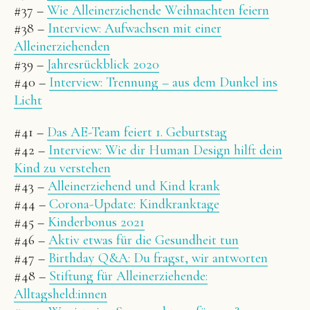
#37 –
Wie Alleinerziehende Weihnachten feiern
#38 –
Interview: Aufwachsen mit einer
Alleinerziehenden
#39 –
Jahresrückblick 2020
#40 –
Interview: Trennung – aus dem Dunkel ins
Licht
#41 –
Das AE-Team feiert 1. Geburtstag
#42 –
Interview: Wie dir Human Design hilft dein
Kind zu verstehen
#43 –
Alleinerziehend und Kind krank
#44 –
Corona-Update: Kindkranktage
#45 –
Kinderbonus 2021
#46 –
Aktiv etwas für die Gesundheit tun
#47 –
Birthday Q&A: Du fragst, wir antworten
#48 –
Stiftung für Alleinerziehende:
Alltagsheld:innen