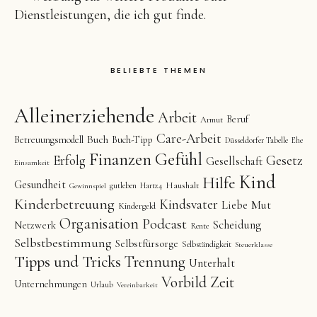
Dienstleistungen, die ich gut finde.
BELIEBTE THEMEN
Alleinerziehende
Arbeit
Beruf
Armut
Care-Arbeit
Buch
Betreuungsmodell
Buch-Tipp
Düsseldorfer Tabelle
Ehe
Finanzen
Gefühl
Gesetz
Erfolg
Gesellschaft
Einsamkeit
Kind
Hilfe
Gesundheit
Haushalt
gutleben
Hartz4
Gewinnspiel
Kinderbetreuung
Kindsvater
Liebe
Mut
Kindergeld
Organisation
Podcast
Scheidung
Netzwerk
Rente
Selbstbestimmung
Selbstfürsorge
Selbständigkeit
Steuerklasse
Tipps und Tricks
Trennung
Unterhalt
Vorbild
Zeit
Unternehmungen
Urlaub
Vereinbarkeit