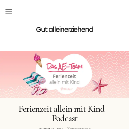
Home
Gut alleinerziehend
Familie
Gutes
Geld
Podcast
Bücher
Ferienzeit allein mit Kind –
Buchreihe
Podcast
August 12, 2020
Kommentare
0