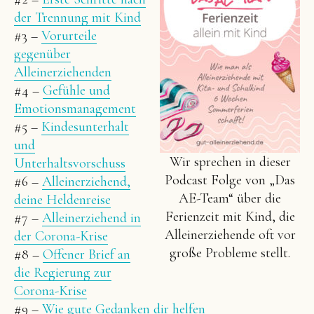
der Trennung mit Kind
#3 –
Vorurteile
gegenüber
Alleinerziehenden
#4 –
Gefühle und
Emotionsmanagement
#5 –
Kindesunterhalt
und
Wir sprechen in dieser
Unterhaltsvorschuss
Podcast Folge von „Das
#6 –
Alleinerziehend,
AE-Team“ über die
deine Heldenreise
Ferienzeit mit Kind, die
#7 –
Alleinerziehend in
Alleinerziehende oft vor
der Corona-Krise
große Probleme stellt.
#8 –
Offener Brief an
die Regierung zur
Corona-Krise
#9 –
Wie gute Gedanken dir helfen