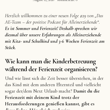
Herzlich willkommen zu einer neuen Folge #29 von „Das
AE-Team – der positive Podcast für Alleinerziehende“.
Es ist Sommer und Ferienzeit! Deshalb sprechen wir
Facebook
Instagram
Pinterest
diesmal über unsere Erfahrungen als Alleinerziehende
mit Kita- und Schulkind und 3-6 Wochen Ferienzeit am
Stück.
Wie kann man die Kinderbetreuung
während der Ferienzeit organisieren?
Und wie lässt sich die Zeit besser überstehen, in der
das Kind mit dem anderen Elternteil und vielleicht
sogar der/dem Next Urlaub macht?
Damit du die
Ferienzeit mit deinem Kind trotz der
Herausforderungen genießen kannst, gibt es