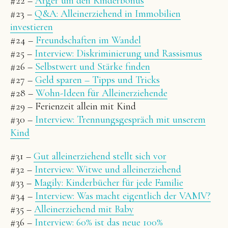
#22 –
Ärger um den Kinderbonus
#23 –
Q&A: Alleinerziehend in Immobilien
investieren
#24 –
Freundschaften im Wandel
#25 –
Interview: Diskriminierung und Rassismus
#26 –
Selbstwert und Stärke finden
#27 –
Geld sparen – Tipps und Tricks
#28 –
Wohn-Ideen für Alleinerziehende
#29 – Ferienzeit allein mit Kind
#30 –
Interview: Trennungsgespräch mit unserem
Kind
#31 –
Gut alleinerziehend stellt sich vor
#32 –
Interview: Witwe und alleinerziehend
#33 –
Magily: Kinderbücher für jede Familie
#34 –
Interview: Was macht eigentlich der VAMV?
#35 –
Alleinerziehend mit Baby
#36 –
Interview: 60% ist das neue 100%