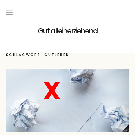
Home
Gut alleinerziehend
Familie
SCHLAGWORT:
GUTLEBEN
Gutes
Geld
Podcast
Bücher
Buchreihe