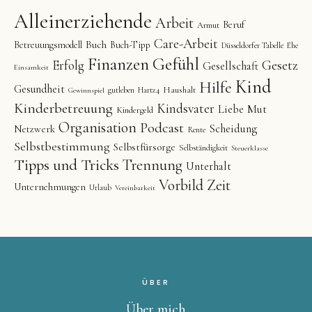
Alleinerziehende
Arbeit
Beruf
Armut
Care-Arbeit
Buch
Betreuungsmodell
Buch-Tipp
Düsseldorfer Tabelle
Ehe
Finanzen
Gefühl
Gesetz
Erfolg
Gesellschaft
Einsamkeit
Kind
Hilfe
Gesundheit
Haushalt
gutleben
Hartz4
Gewinnspiel
Kinderbetreuung
Kindsvater
Liebe
Mut
Kindergeld
Organisation
Podcast
Scheidung
Netzwerk
Rente
Selbstbestimmung
Selbstfürsorge
Selbständigkeit
Steuerklasse
Tipps und Tricks
Trennung
Unterhalt
Vorbild
Zeit
Unternehmungen
Urlaub
Vereinbarkeit
ÜBER
Über mich