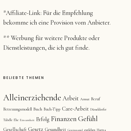
*Affiliate-Link: Für die Empfehlung
bekomme ich eine Provision vom Anbieter.
** Werbung für weitere Produkte oder
Dienstleistungen, die ich gut finde.
BELIEBTE THEMEN
Alleinerziehende
Arbeit
Beruf
Armut
Care-Arbeit
Buch
Betreuungsmodell
Buch-Tipp
Düsseldorfer
Finanzen
Gefühl
Erfolg
Tabelle
Ehe
Einsamkeit
Gesetz
Gesellschaft
Gesundheit
gutleben
Hartz4
Gewinnspiel