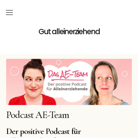
Home
Gut alleinerziehend
Familie
Gutes
Geld
Podcast
Bücher
Podcast AE-Team
Buchreihe
Der positive Podcast für