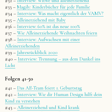
#32 –
Interview: Witwe und alleinerziehend
#33 –
Magily: Kinderbücher für jede Familie
#34 –
Interview: Was macht eigentlich der VAMV?
#35 –
Alleinerziehend mit Baby
#36 –
Interview: 60% ist das neue 100%
#37 –
Wie Alleinerziehende Weihnachten feiern
#38 –
Interview: Aufwachsen mit einer
Alleinerziehenden
#39 –
Jahresrückblick 2020
#40 –
Interview: Trennung – aus dem Dunkel ins
Licht
Folgen 41-50
#41 –
Das AE-Team feiert 1. Geburtstag
#42 –
Interview: Wie dir Human Design hilft dein
Kind zu verstehen
#43 –
Alleinerziehend und Kind krank