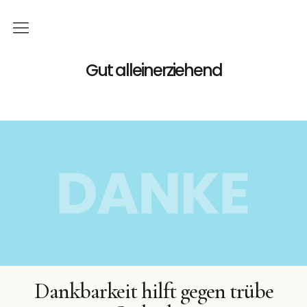
Home
Gut alleinerziehend
Familie
Gutes
Geld
Podcast
Bücher
Buchreihe
Dankbarkeit hilft gegen trübe