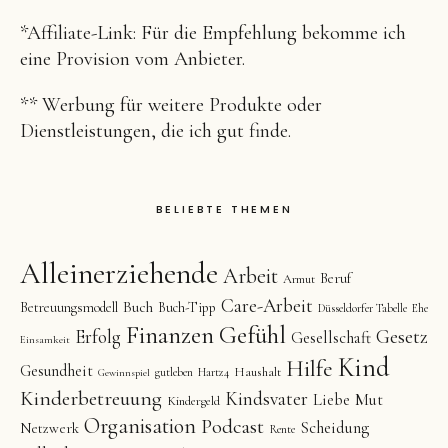
*Affiliate-Link: Für die Empfehlung bekomme ich
eine Provision vom Anbieter.
** Werbung für weitere Produkte oder
Dienstleistungen, die ich gut finde.
BELIEBTE THEMEN
Alleinerziehende
Arbeit
Beruf
Armut
Care-Arbeit
Buch
Betreuungsmodell
Buch-Tipp
Düsseldorfer Tabelle
Ehe
Finanzen
Gefühl
Gesetz
Erfolg
Gesellschaft
Einsamkeit
Kind
Hilfe
Gesundheit
Haushalt
gutleben
Hartz4
Gewinnspiel
Kinderbetreuung
Kindsvater
Liebe
Mut
Kindergeld
Organisation
Podcast
Scheidung
Netzwerk
Rente