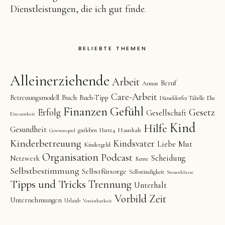
Dienstleistungen, die ich gut finde.
BELIEBTE THEMEN
Alleinerziehende
Arbeit
Beruf
Armut
Care-Arbeit
Buch
Betreuungsmodell
Buch-Tipp
Düsseldorfer Tabelle
Ehe
Finanzen
Gefühl
Gesetz
Erfolg
Gesellschaft
Einsamkeit
Kind
Hilfe
Gesundheit
Haushalt
gutleben
Hartz4
Gewinnspiel
Kinderbetreuung
Kindsvater
Liebe
Mut
Kindergeld
Organisation
Podcast
Scheidung
Netzwerk
Rente
Selbstbestimmung
Selbstfürsorge
Selbständigkeit
Steuerklasse
Tipps und Tricks
Trennung
Unterhalt
Vorbild
Zeit
Unternehmungen
Urlaub
Vereinbarkeit