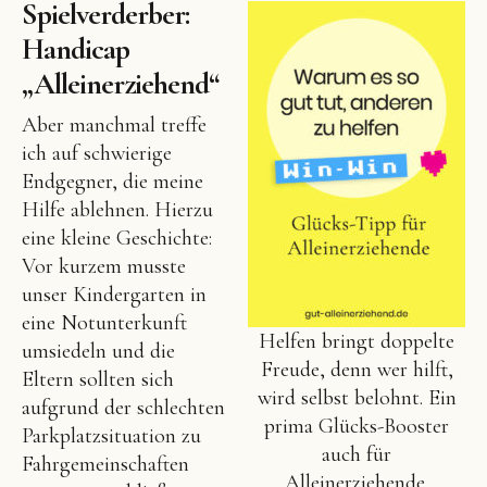
Spielverderber:
Handicap
„Alleinerziehend“
Aber manchmal treffe
ich auf schwierige
Endgegner, die meine
Hilfe ablehnen. Hierzu
eine kleine Geschichte:
Vor kurzem musste
unser Kindergarten in
eine Notunterkunft
Helfen bringt doppelte
umsiedeln und die
Freude, denn wer hilft,
Eltern sollten sich
wird selbst belohnt. Ein
aufgrund der schlechten
prima Glücks-Booster
Parkplatzsituation zu
auch für
Fahrgemeinschaften
Alleinerziehende.