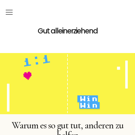
Home
Gut alleinerziehend
Familie
Gutes
Geld
Podcast
Bücher
Buchreihe
Warum es so gut tut, anderen zu