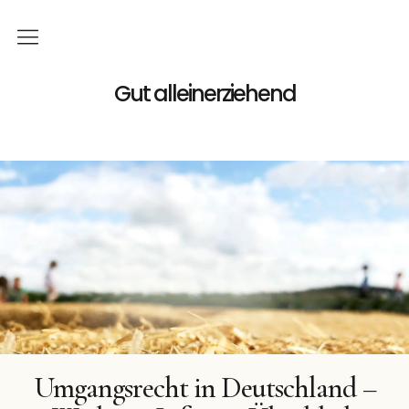
Home
Gut alleinerziehend
Familie
Gutes
Geld
Podcast
Bücher
Buchreihe
Umgangsrecht in Deutschland –