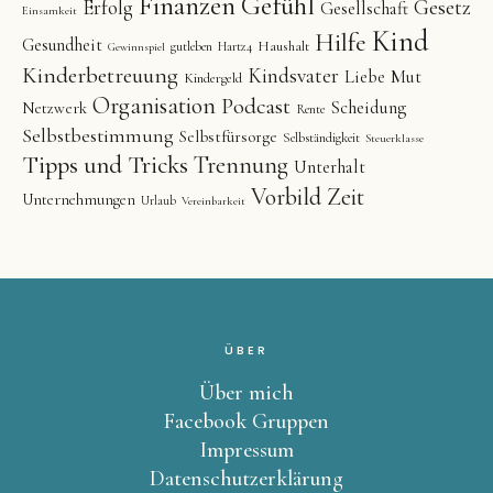
Finanzen
Gefühl
Gesetz
Erfolg
Gesellschaft
Einsamkeit
Kind
Hilfe
Gesundheit
Haushalt
gutleben
Hartz4
Gewinnspiel
Kinderbetreuung
Kindsvater
Liebe
Mut
Kindergeld
Organisation
Podcast
Scheidung
Netzwerk
Rente
Selbstbestimmung
Selbstfürsorge
Selbständigkeit
Steuerklasse
Tipps und Tricks
Trennung
Unterhalt
Vorbild
Zeit
Unternehmungen
Urlaub
Vereinbarkeit
ÜBER
Über mich
Facebook Gruppen
Impressum
Datenschutzerklärung