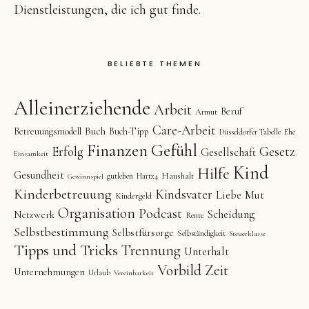
Dienstleistungen, die ich gut finde.
BELIEBTE THEMEN
Alleinerziehende
Arbeit
Beruf
Armut
Care-Arbeit
Buch
Betreuungsmodell
Buch-Tipp
Düsseldorfer Tabelle
Ehe
Finanzen
Gefühl
Gesetz
Erfolg
Gesellschaft
Einsamkeit
Kind
Hilfe
Gesundheit
Haushalt
gutleben
Hartz4
Gewinnspiel
Kinderbetreuung
Kindsvater
Liebe
Mut
Kindergeld
Organisation
Podcast
Scheidung
Netzwerk
Rente
Selbstbestimmung
Selbstfürsorge
Selbständigkeit
Steuerklasse
Tipps und Tricks
Trennung
Unterhalt
Vorbild
Zeit
Unternehmungen
Urlaub
Vereinbarkeit