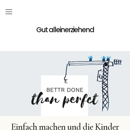
Home
Gut alleinerziehend
Familie
Gutes
Geld
Podcast
Bücher
Buchreihe
Einfach machen und die Kinder