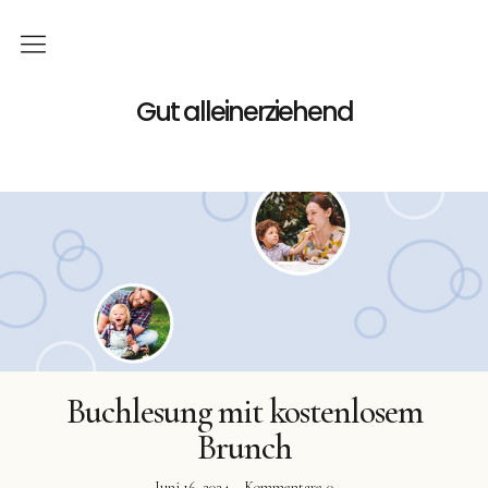
Home
Gut alleinerziehend
Familie
Gutes
Geld
Podcast
Bücher
Buchlesung mit kostenlosem
Buchreihe
Brunch
Juni 16, 2024
Kommentare
0